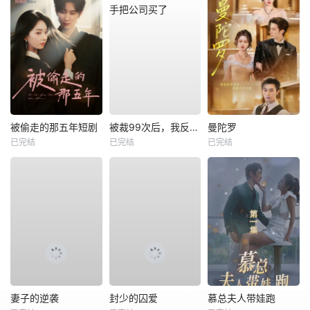
被偷走的那五年短剧
被裁99次后，我反手把公司买了
曼陀罗
已完结
已完结
已完结
妻子的逆袭
封少的囚爱
慕总夫人带娃跑