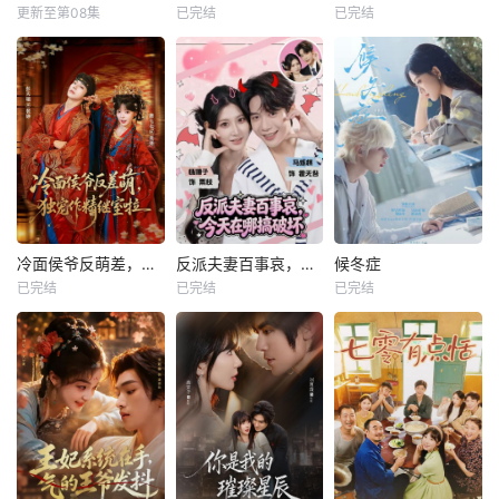
更新至第08集
已完结
已完结
冷面侯爷反萌差，独宠作精继室啦
反派夫妻百事哀，今天在哪搞破坏
候冬症
已完结
已完结
已完结