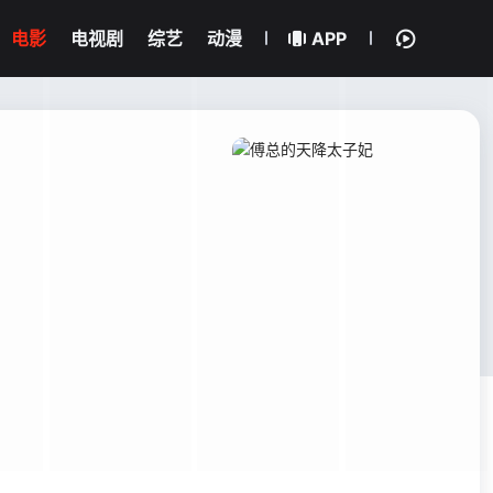
电影
电视剧
综艺
动漫
APP