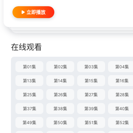
立即播放
在线观看
第01集
第02集
第03集
第04集
第13集
第14集
第15集
第16集
第25集
第26集
第27集
第28集
第37集
第38集
第39集
第40集
第49集
第50集
第51集
第52集