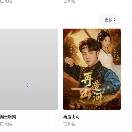
已完结
已完结
更多
阎王医婿
再造山河
已完结
已完结