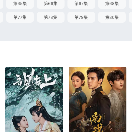
第65集
第66集
第67集
第68集
第77集
第78集
第79集
第80集