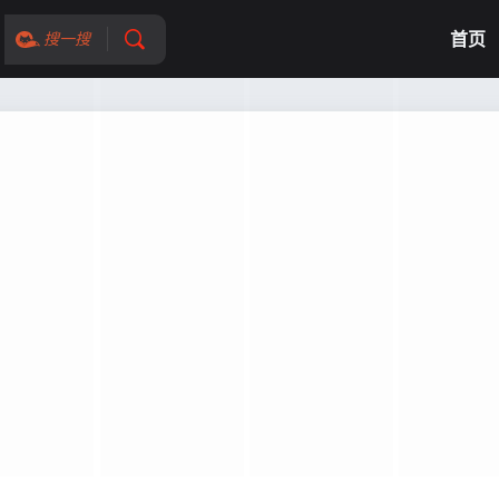
首页
搜一搜