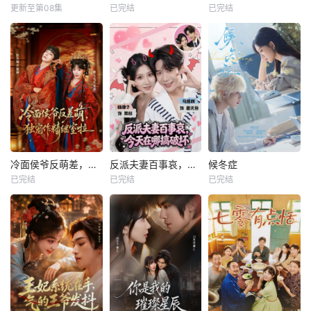
更新至第08集
已完结
已完结
冷面侯爷反萌差，独宠作精继室啦
反派夫妻百事哀，今天在哪搞破坏
候冬症
已完结
已完结
已完结