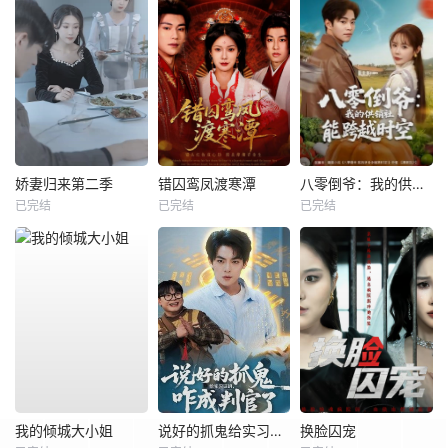
娇妻归来第二季
错囚鸾凤渡寒潭
八零倒爷：我的供销社能跨时空
已完结
已完结
已完结
我的倾城大小姐
说好的抓鬼给实习证明，咋成判官了
换脸囚宠