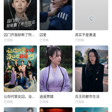
囚门开我斩断了所有阴谋
囚爱
其实不是重逢
已完结
已完结
已完结
让你代管女囚，没让你称帝啊
逍遥赘婿
兵王的都市生活
已完结
已完结
已完结