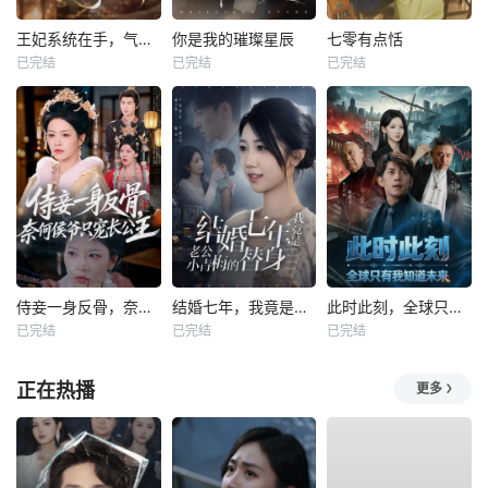
王妃系统在手，气的王爷发抖
你是我的璀璨星辰
七零有点恬
已完结
已完结
已完结
侍妾一身反骨，奈何侯爷只宠长公主
结婚七年，我竟是老公小青梅的替身
此时此刻，全球只有我知道未来
已完结
已完结
已完结
正在热播
更多