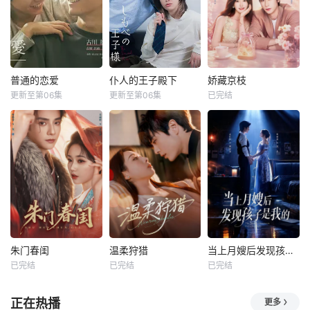
普通的恋爱
仆人的王子殿下
娇藏京枝
更新至第06集
更新至第06集
已完结
朱门春闺
温柔狩猎
当上月嫂后发现孩子是我的
已完结
已完结
已完结
正在热播
更多