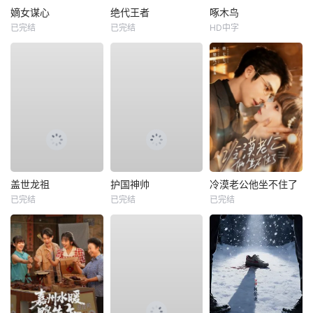
嫡女谋心
绝代王者
啄木鸟
已完结
已完结
HD中字
盖世龙祖
护国神帅
冷漠老公他坐不住了
已完结
已完结
已完结