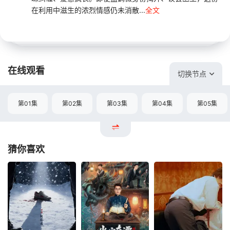
在利用中滋生的浓烈情感仍未消散...
全文
在线观看
切换节点
第01集
第02集
第03集
第04集
第05集
猜你喜欢