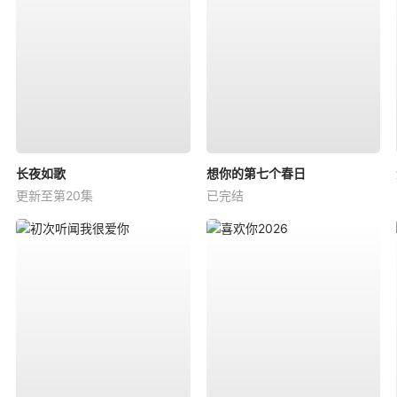
长夜如歌
想你的第七个春日
更新至第20集
已完结