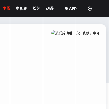
电影
电视剧
综艺
动漫
APP