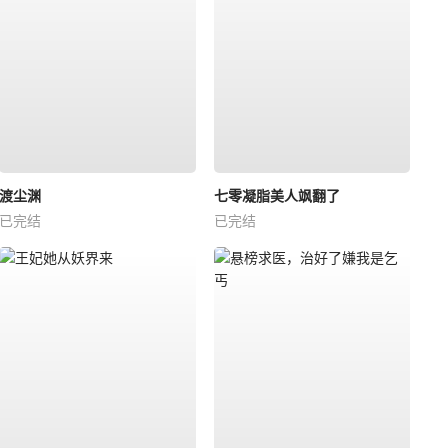
渡尘渊
七零凝脂美人飒翻了
已完结
已完结