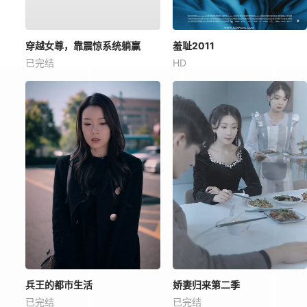
穿越女尊，靠震惊系统躺赢
羞耻2011
已完结
HD
兵王的都市生活
娇妻归来第二季
已完结
已完结