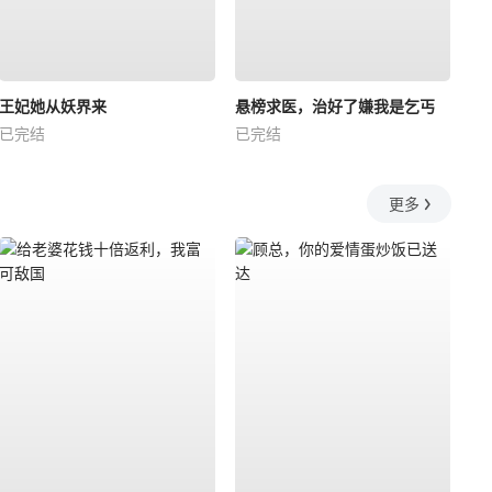
王妃她从妖界来
悬榜求医，治好了嫌我是乞丐
已完结
已完结
更多