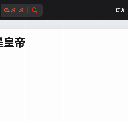
首页
搜一搜
是皇帝