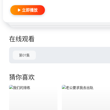
立即播放
在线观看
第01集
猜你喜欢