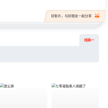
好影片，与好朋友一起分享
线路一