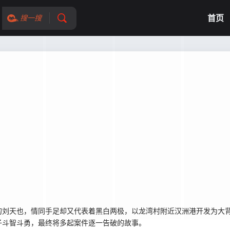
首页
搜一搜
刘天也，情同手足却又代表着黑白两极，以龙湾村附近汉洲港开发为大背
子斗智斗勇，最终将多起案件逐一告破的故事。