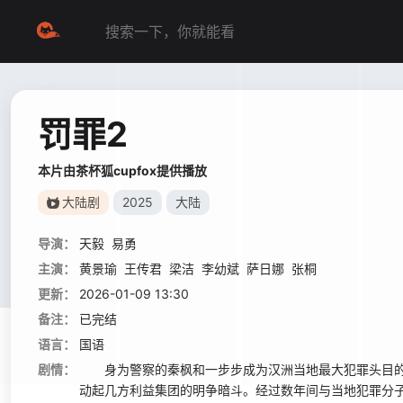
罚罪2
本片由茶杯狐cupfox提供播放
大陆剧
2025
大陆
导演：
天毅
易勇
主演：
黄景瑜
王传君
梁洁
李幼斌
萨日娜
张桐
更新：
2026-01-09 13:30
备注：
已完结
语言：
国语
剧情：
身为警察的秦枫和一步步成为汉洲当地最大犯罪头目的
动起几方利益集团的明争暗斗。经过数年间与当地犯罪分