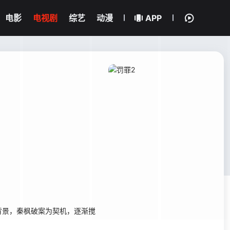
电影
电视剧
综艺
动漫
APP
景，秦枫破案为契机，逐渐搅