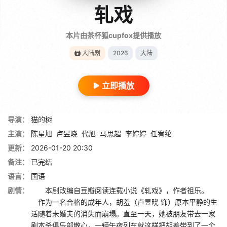
轧戏
本片由茶杯狐cupfox提供播放
大陆剧
2026
大陆
立即播放
导演：
猫的树
主演：
陈星旭
卢昱晓
代旭
马思超
李婷婷
任宥纶
更新：
2026-01-20 20:30
备注：
已完结
语言：
国语
剧情：
本剧改编自豆瓣阅读连载小说《轧戏》，作者祖乐。
作为一名合格的成年人，胡羞（卢昱晓 饰）原本平静的生
活随着未婚夫的消失而崩塌。直至一天，她被朋友带去一家
剧本杀俱乐部散心，一辆午夜列车就这样把胡羞带到了一个