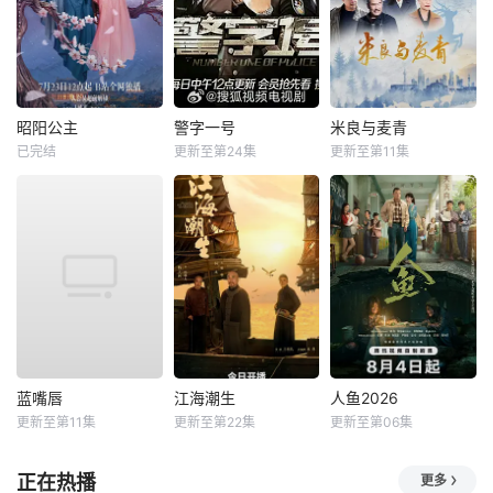
昭阳公主
警字一号
米良与麦青
已完结
更新至第24集
更新至第11集
蓝嘴唇
江海潮生
人鱼2026
更新至第11集
更新至第22集
更新至第06集
正在热播
更多