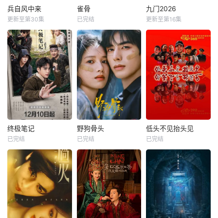
兵自风中来
雀骨
九门2026
更新至第30集
已完结
更新至第16集
终极笔记
野狗骨头
低头不见抬头见
已完结
已完结
已完结