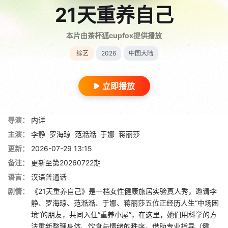
21天重养自己
本片由茶杯狐cupfox提供播放
综艺
2026
中国大陆
立即播放
导演：
内详
主演：
李静
罗海琼
范湉湉
于娜
蒋丽莎
更新：
2026-07-29 13:15
备注：
更新至第20260722期
语言：
汉语普通话
剧情：
《21天重养自己》是一档女性健康旅居实验真人秀，邀请李
静、罗海琼、范湉湉、于娜、蒋丽莎五位正经历人生“中场困
境”的朋友，共同入住“重养小屋”，在这里，她们用科学的方
法重新整理身体、饮食与情绪的秩序，借助专业指导（健