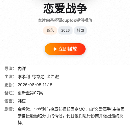
恋爱战争
本片由茶杯狐cupfox提供播放
综艺
2026
韩国
立即播放
导演：
内详
主演：
李孝利
徐章勋
金希澈
更新：
2026-08-05 11:15
备注：
更新至第07集
语言：
韩语
剧情：
金希澈、李孝利与徐章勋担任固定MC，由“恋爱高手”主持团
亲自接触濒临分手的情侣，代替他们进行协商并做出最终抉
择。