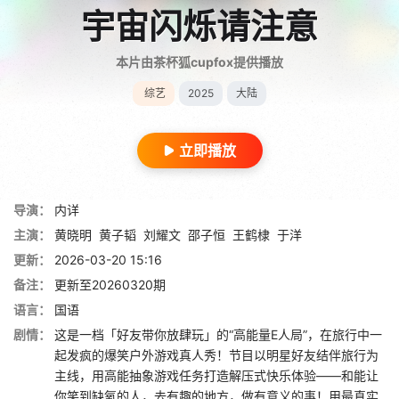
宇宙闪烁请注意
本片由茶杯狐cupfox提供播放
综艺
2025
大陆
立即播放
导演：
内详
主演：
黄晓明
黄子韬
刘耀文
邵子恒
王鹤棣
于洋
更新：
2026-03-20 15:16
备注：
更新至20260320期
语言：
国语
剧情：
这是一档「好友带你放肆玩」的“高能量E人局”，在旅行中一
起发疯的爆笑户外游戏真人秀！节目以明星好友结伴旅行为
主线，用高能抽象游戏任务打造解压式快乐体验——和能让
你笑到缺氧的人，去有趣的地方，做有意义的事！用最真实