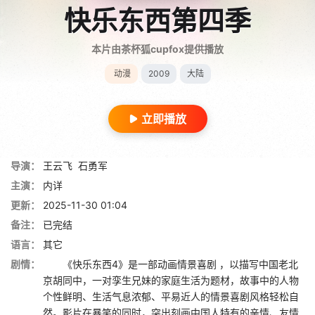
快乐东西第四季
本片由茶杯狐cupfox提供播放
动漫
2009
大陆
立即播放
导演：
王云飞
石勇军
主演：
内详
更新：
2025-11-30 01:04
备注：
已完结
语言：
其它
剧情：
《快乐东西4》是一部动画情景喜剧 ，以描写中国老北
京胡同中，一对孪生兄妹的家庭生活为题材，故事中的人物
个性鲜明、生活气息浓郁、平易近人的情景喜剧风格轻松自
然。影片在暴笑的同时，突出刻画中国人特有的亲情、友情