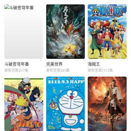
斗破苍穹年番
完美世界
海贼王
更新至第207集
更新至第281集
更新至第1172集