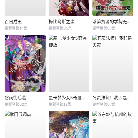
百日成王
梅比乌斯之尘
落第贤者的学院无双第二回转生，S等级作弊魔术师冒险记
更新至第14集
更新至第05集
更新至第07集
谷雨街后巷
星卡梦少女5奇迹绽放
死灵法师！我即是天灾
更新至第02集
更新至第12集
更新至第07集