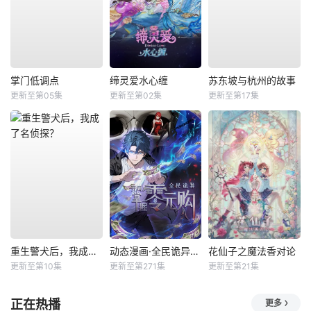
掌门低调点
缔灵爱水心缠
苏东坡与杭州的故事
更新至第05集
更新至第02集
更新至第17集
重生警犬后，我成了名侦探？
动态漫画·全民诡异：开局掌握零元购
花仙子之魔法香对论
更新至第10集
更新至第271集
更新至第21集
正在热播
更多