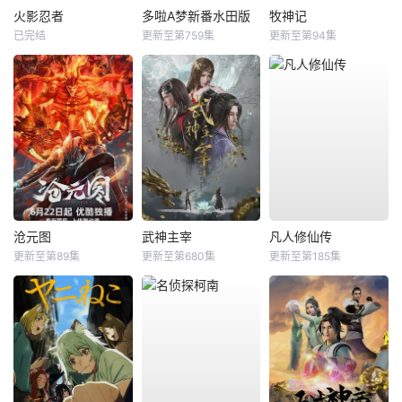
火影忍者
多啦A梦新番水田版
牧神记
已完结
更新至第759集
更新至第94集
沧元图
武神主宰
凡人修仙传
更新至第89集
更新至第680集
更新至第185集