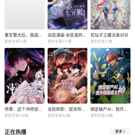
重生警犬后，我成了名侦探？
动态漫画·全民诡异：开局掌握零元购
花仙子之魔法香对论
更新至第10集
更新至第271集
更新至第21集
师尊：这个冲师逆徒才不是圣子动态漫
全民转职：驭龙师是最弱职业？动态漫
绑定破产AI，我开局氪成大神动态漫
更新至第189集
更新至第94集
更新至第39集
正在热播
更多