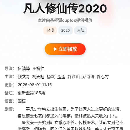
凡人修仙传2020
本片由茶杯狐cupfox提供播放
动漫
2020
大陆
立即播放
导演：
伍镇焯
王裕仁
主演：
钱文青
杨天翔
杨默
歪歪
谷江山
乔诗语
佟心竹
更新：
2026-08-01 11:15
备注：
更新至第185集
语言：
国语
剧情：
平凡少年韩立出生贫困，为了让家人过上更好的生活，
自愿前去七玄门参加入门考核，最终被墨大夫收入门下。
墨大夫一开始对韩立悉心培养、传授医术，让韩立对他非
常感激，但随着一同入门的弟子张铁失踪，韩立才发现了墨