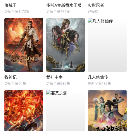
海贼王
多啦A梦新番水田版
火影忍者
更新至第1172集
更新至第759集
已完结
牧神记
武神主宰
凡人修仙传
更新至第94集
更新至第680集
更新至第185集