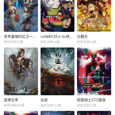
世界最强的后卫～迷宫国的新人探索者～
Let&#039;s Go怪奇组
炒翻天
更新至第06集
更新至第06集
更新至第06集
武神主宰
仙逆
假面骑士ZZZ国语
更新至第681集
更新至第153集
更新至第47集