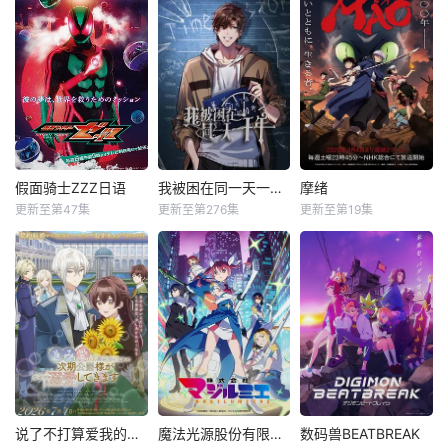
假面骑士ZZZ日语
我被困在同一天一千年动态漫
摩绪
更新至第47集
更新至第276集
更新至第19集
说了不打算爱我的公爵继承人，不知为何对我宠爱有加
魔法光源股份有限公司第二季
数码兽BEATBREAK