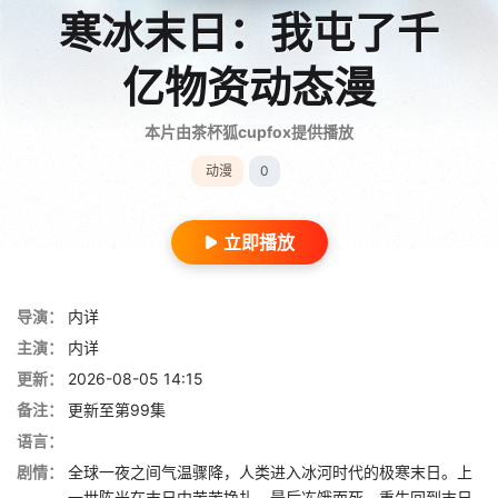
寒冰末日：我屯了千
亿物资动态漫
本片由茶杯狐cupfox提供播放
动漫
0
立即播放
导演：
内详
主演：
内详
更新：
2026-08-05 14:15
备注：
更新至第99集
语言：
剧情：
全球一夜之间气温骤降，人类进入冰河时代的极寒末日。上
一世陈光在末日中苦苦挣扎，最后冻饿而死。重生回到末日