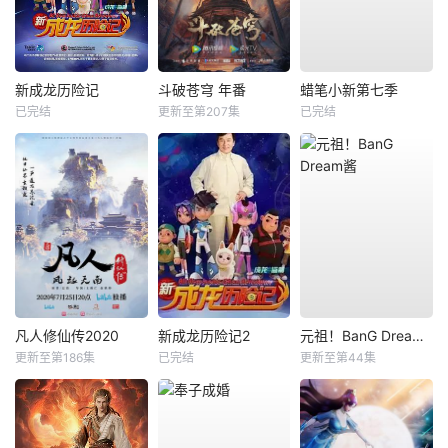
新成龙历险记
斗破苍穹 年番
蜡笔小新第七季
已完结
更新至第207集
已完结
凡人修仙传2020
新成龙历险记2
元祖！BanG Dream酱
更新至第186集
已完结
更新至第44集