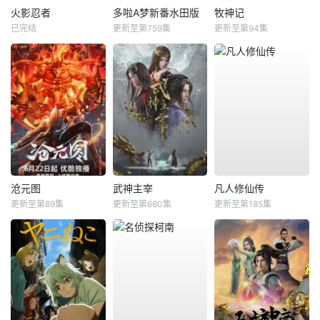
火影忍者
多啦A梦新番水田版
牧神记
已完结
更新至第759集
更新至第94集
沧元图
武神主宰
凡人修仙传
更新至第89集
更新至第680集
更新至第185集