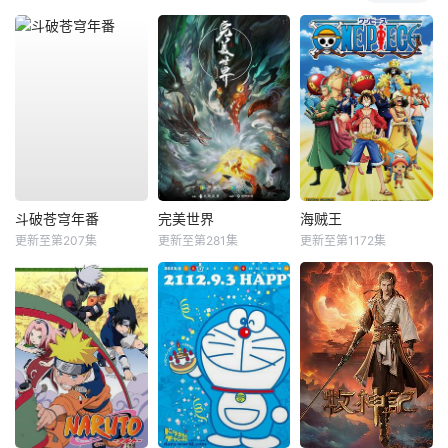
斗破苍穹年番
完美世界
海贼王
更新至第207集
更新至第281集
更新至第1172集