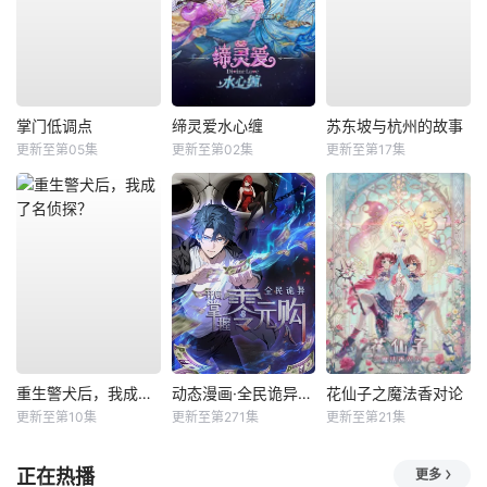
掌门低调点
缔灵爱水心缠
苏东坡与杭州的故事
更新至第05集
更新至第02集
更新至第17集
重生警犬后，我成了名侦探？
动态漫画·全民诡异：开局掌握零元购
花仙子之魔法香对论
更新至第10集
更新至第271集
更新至第21集
正在热播
更多