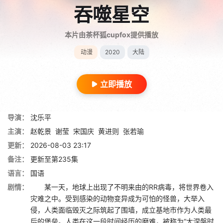
吞噬星空
本片由茶杯狐cupfox提供播放
动漫
2020
大陆
立即播放
导演：
沈乐平
主演：
赵乾景
谢莹
宋国庆
黄进则
张若瑜
更新：
2026-08-03 23:17
备注：
更新至第235集
语言：
国语
剧情：
某一天，地球上出现了不明来由的RR病毒，将世界卷入
灾难之中。受到感染的动物变异成为可怕的怪兽，大举入
侵，人类面临毁灭之际筑起了围墙，成立基地市作为人类最
后的堡垒。人类在这一段时间经历的磨难，被称为“大涅槃时