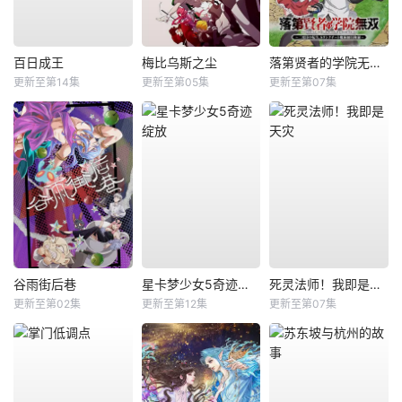
百日成王
梅比乌斯之尘
落第贤者的学院无双第二回转生，S等级作弊魔术师冒险记
更新至第14集
更新至第05集
更新至第07集
谷雨街后巷
星卡梦少女5奇迹绽放
死灵法师！我即是天灾
更新至第02集
更新至第12集
更新至第07集