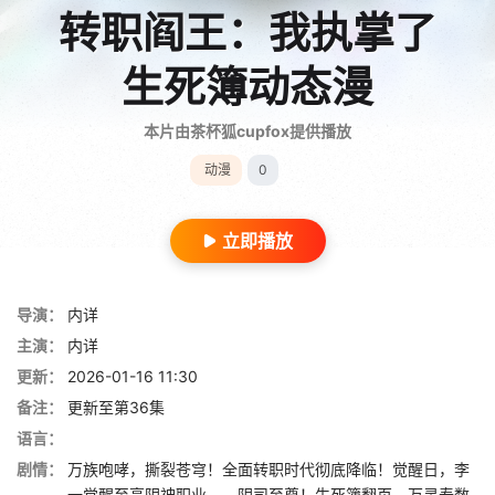
转职阎王：我执掌了
生死簿动态漫
本片由茶杯狐cupfox提供播放
动漫
0
立即播放
导演：
内详
主演：
内详
更新：
2026-01-16 11:30
备注：
更新至第36集
语言：
剧情：
万族咆哮，撕裂苍穹！全面转职时代彻底降临！觉醒日，李
一觉醒至高阴神职业——阴司至尊！生死簿翻页，万灵寿数