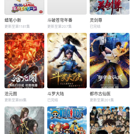
蜡笔小新
斗破苍穹年番
灵剑尊
更新至第1181集
更新至第207集
已完结
沧元图
斗罗大陆
都市古仙医
更新至第89集
已完结
更新至第201集