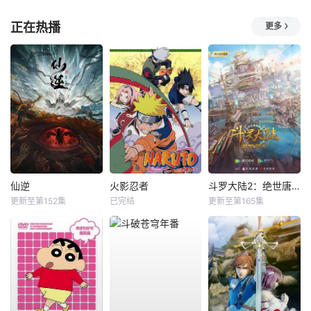
正在热播
更多
仙逆
火影忍者
斗罗大陆2：绝世唐门
更新至第152集
已完结
更新至第165集