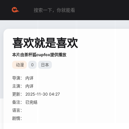
喜欢就是喜欢
本片由茶杯狐cupfox提供播放
动漫
0
日本
导演：
内详
主演：
内详
更新：
2025-11-30 04:27
备注：
已完结
语言：
剧情：