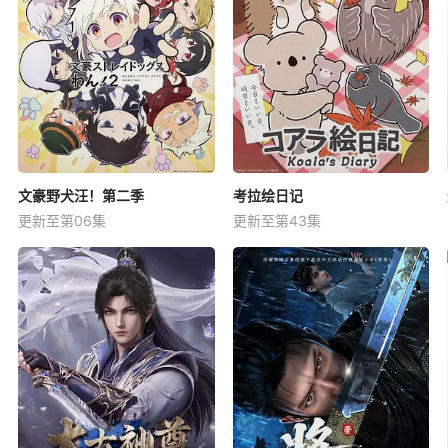
文豪野犬汪！第二季
考拉绘日记
更新至第06集
更新至第43集