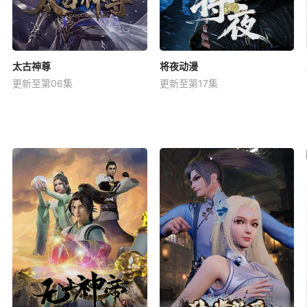
太古神尊
将夜动漫
更新至第06集
更新至第17集