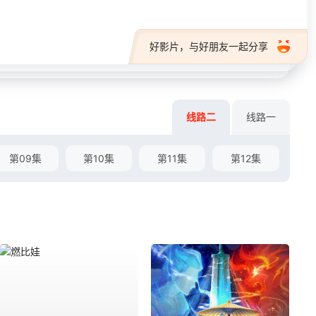
好影片，与好朋友一起分享
线路二
线路一
第09集
第10集
第11集
第12集