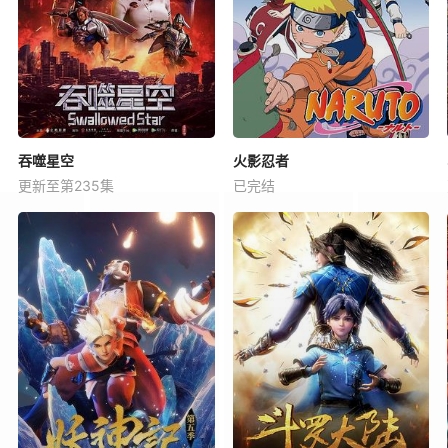
吞噬星空
火影忍者
更新至第235集
已完结