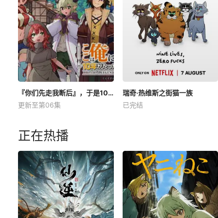
『你们先走我断后』，于是10年后我成为了传说
瑞奇·热维斯之街猫一族
更新至第06集
已完结
正在热播