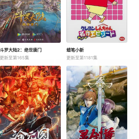
斗罗大陆2：绝世唐门
蜡笔小新
更新至第165集
更新至第1181集