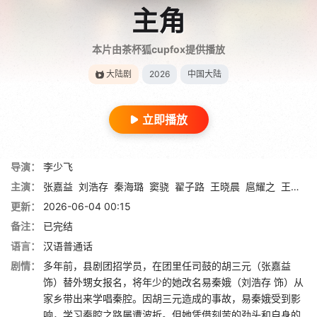
主角
本片由茶杯狐cupfox提供播放
大陆剧
2026
中国大陆
立即播放
导演：
李少飞
主演：
张嘉益
刘浩存
秦海璐
窦骁
翟子路
王晓晨
扈耀之
王海燕
更新：
2026-06-04 00:15
备注：
已完结
语言：
汉语普通话
剧情：
多年前，县剧团招学员，在团里任司鼓的胡三元（张嘉益
饰）替外甥女报名，将年少的她改名易秦娥（刘浩存 饰）从
家乡带出来学唱秦腔。因胡三元造成的事故，易秦娥受到影
响，学习秦腔之路屡遭波折。但她凭借刻苦的劲头和自身的