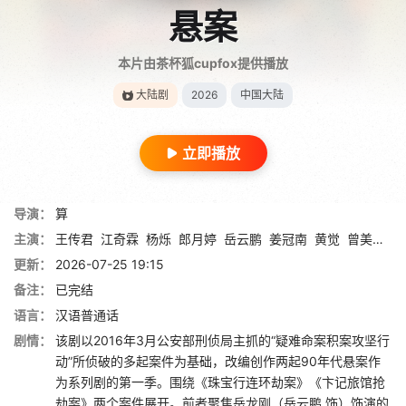
悬案
本片由茶杯狐cupfox提供播放
大陆剧
2026
中国大陆
立即播放
导演：
算
主演：
王传君
江奇霖
杨烁
郎月婷
岳云鹏
姜冠南
黄觉
曾美慧孜
更新：
2026-07-25 19:15
备注：
已完结
语言：
汉语普通话
剧情：
该剧以2016年3月公安部刑侦局主抓的“疑难命案积案攻坚行
动”所侦破的多起案件为基础，改编创作两起90年代悬案作
为系列剧的第一季。围绕《珠宝行连环劫案》《卞记旅馆抢
劫案》两个案件展开。前者聚焦岳龙刚（岳云鹏 饰）饰演的