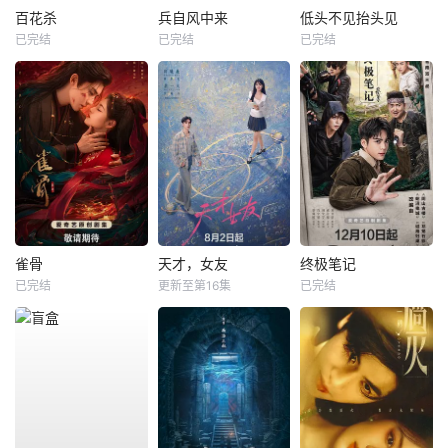
百花杀
兵自风中来
低头不见抬头见
已完结
已完结
已完结
雀骨
天才，女友
终极笔记
已完结
更新至第16集
已完结