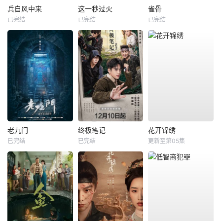
兵自风中来
这一秒过火
雀骨
已完结
已完结
已完结
老九门
终极笔记
花开锦绣
已完结
已完结
更新至第05集