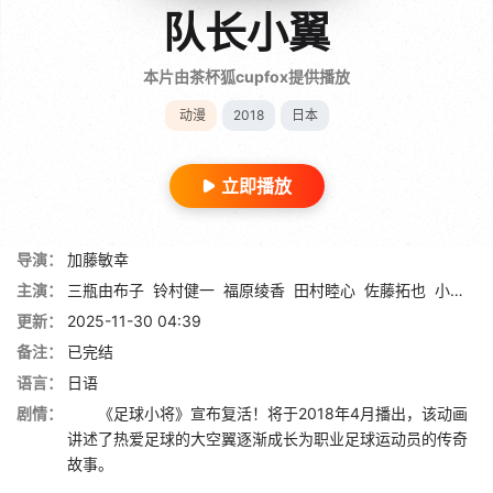
队长小翼
本片由茶杯狐cupfox提供播放
动漫
2018
日本
立即播放
导演：
加藤敏幸
主演：
三瓶由布子
铃村健一
福原绫香
田村睦心
佐藤拓也
小西克幸
更新：
2025-11-30 04:39
备注：
已完结
语言：
日语
剧情：
《足球小将》宣布复活！将于2018年4月播出，该动画
讲述了热爱足球的大空翼逐渐成长为职业足球运动员的传奇
故事。