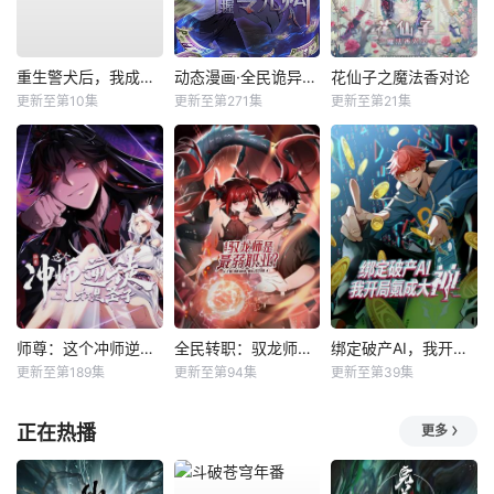
重生警犬后，我成了名侦探？
动态漫画·全民诡异：开局掌握零元购
花仙子之魔法香对论
更新至第10集
更新至第271集
更新至第21集
师尊：这个冲师逆徒才不是圣子动态漫
全民转职：驭龙师是最弱职业？动态漫
绑定破产AI，我开局氪成大神动态漫
更新至第189集
更新至第94集
更新至第39集
正在热播
更多