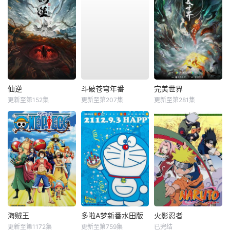
仙逆
斗破苍穹年番
完美世界
更新至第152集
更新至第207集
更新至第281集
海贼王
多啦A梦新番水田版
火影忍者
更新至第1172集
更新至第759集
已完结