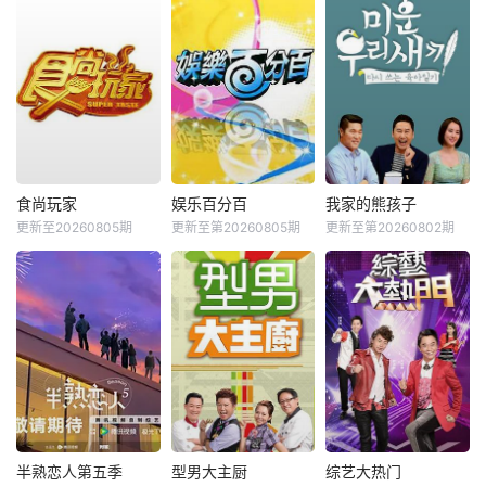
食尚玩家
娱乐百分百
我家的熊孩子
更新至20260805期
更新至第20260805期
更新至第20260802期
半熟恋人第五季
型男大主厨
综艺大热门