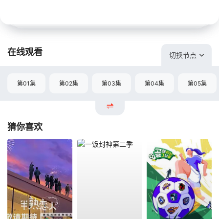
在线观看
切换节点
第01集
第02集
第03集
第04集
第05集
猜你喜欢