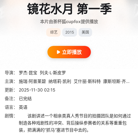
镜花水月 第一季
本片由茶杯狐cupfox提供播放
综艺
2015
美国
立即播放
导演：
罗杰·昆宝
列夫·L·斯皮罗
主演：
施瑞·阿普莱碧
纳塔莉·凯利
艾什丽·斯科特
康斯坦斯·齐默
乔
更新：
2025-11-30 02:15
备注：
已完结
语言：
英语
剧情：
该剧讲述一个相亲类真人秀节目的拍摄团队是如何通过
制造各种戏剧性的冲突、背后操纵参赛者的关系等重重包
装，把满满的“抓马”塞进节目中去的。