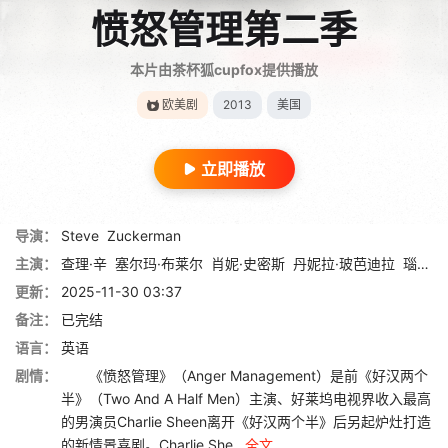
愤怒管理第二季
本片由茶杯狐cupfox提供播放
欧美剧
2013
美国
立即播放
导演：
Steve
Zuckerman
主演：
查理·辛
塞尔玛·布莱尔
肖妮·史密斯
丹妮拉·玻芭迪拉
瑙伦·德沃芙
更新：
2025-11-30 03:37
备注：
已完结
语言：
英语
剧情：
《愤怒管理》（Anger Management）是前《好汉两个
半》（Two And A Half Men）主演、好莱坞电视界收入最高
的男演员Charlie Sheen离开《好汉两个半》后另起炉灶打造
的新情景喜剧。Charlie She...
全文