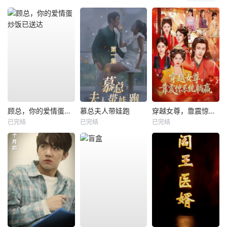
顾总，你的爱情蛋炒饭已送达
慕总夫人带娃跑
穿越女尊，靠震惊系统躺赢
已完结
已完结
已完结