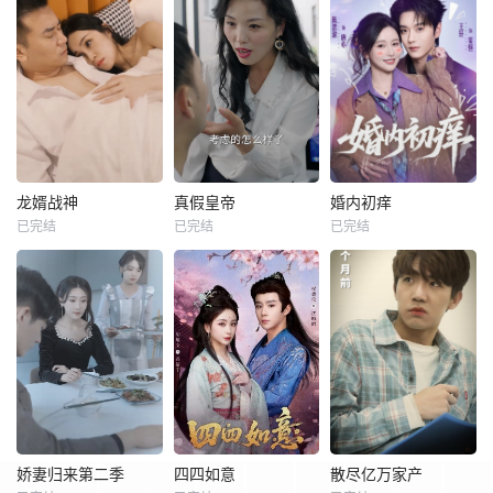
龙婿战神
真假皇帝
婚内初痒
已完结
已完结
已完结
娇妻归来第二季
四四如意
散尽亿万家产