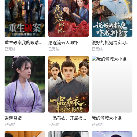
重生破案我的眼睛能锁定凶手
愿逐流云入卿怀
说好的抓鬼给实习证明，咋成判官了
已完结
已完结
已完结
逍遥赘婿
一品布衣，开局捡个美娇妻
我的倾城大小姐
已完结
已完结
已完结