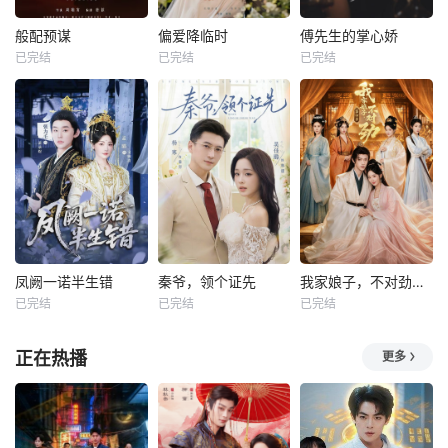
般配预谋
偏爱降临时
傅先生的掌心娇
已完结
已完结
已完结
凤阙一诺半生错
秦爷，领个证先
我家娘子，不对劲第四季
已完结
已完结
已完结
正在热播
更多