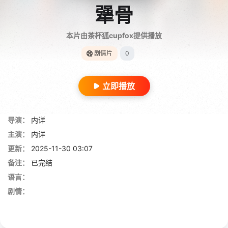
犟骨
本片由茶杯狐cupfox提供播放
剧情片
0
立即播放
导演：
内详
主演：
内详
更新：
2025-11-30 03:07
备注：
已完结
语言：
剧情：