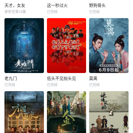
天才，女友
这一秒过火
野狗骨头
更新至第16集
已完结
已完结
老九门
低头不见抬头见
莫离
已完结
已完结
已完结