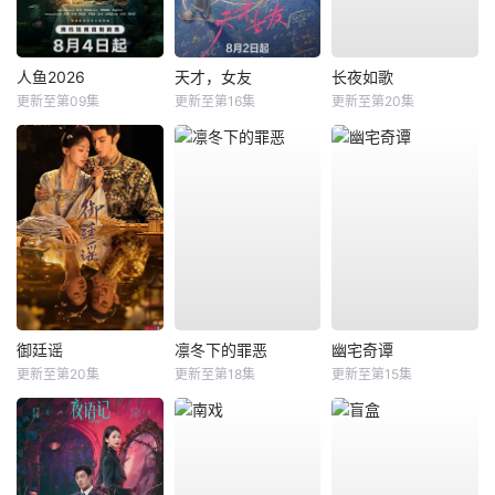
人鱼2026
天才，女友
长夜如歌
更新至第09集
更新至第16集
更新至第20集
御廷谣
凛冬下的罪恶
幽宅奇谭
更新至第20集
更新至第18集
更新至第15集