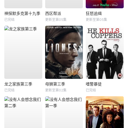
神探默多克第十九季
西区帮派
狂怒追缉
已完结
更新至第05集
更新至第05集
龙之家族第三季
母狮第三季
嗜警暴徒
已完结
更新至第02集
已完结