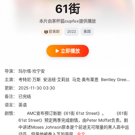
61街
本片由茶杯狐cupfox提供播放
欧美剧
2022
美国
立即播放
导演：
玛尔塔·坎宁安
主演：
考特尼·万斯
安洁纽·艾莉丝
马克·奥布莱恩
Bentley Green
杰
更新：
2025-11-30 03:30
备注：
已完结
语言：
英语
剧情：
AMC宣布预订新剧《61街 61st Street》。 《61街
61st Street》预定两季完成剧情，由Peter Moffat负责。剧
中讲述Moses Johnson原本是个前途无可限量的黑人高中运
动员，但是他被卷入芝加哥腐...
全文