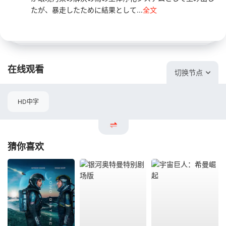
たが、暴走したために結果として...
全文
在线观看
切换节点
HD中字
猜你喜欢