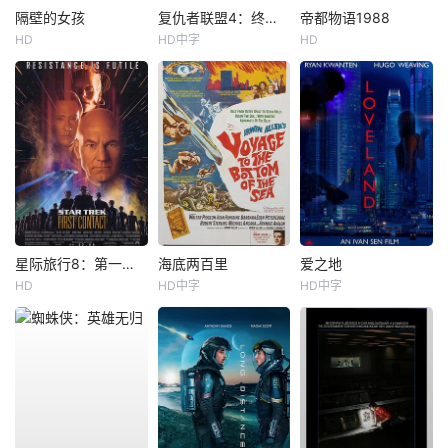
隔壁的女孩
复仇者联盟4：终局之战
帝都物语1988
HD
HD中字
HD
星际旅行8：第一类接触
海底两百里
爱之地
HD
HD中字
HD中字