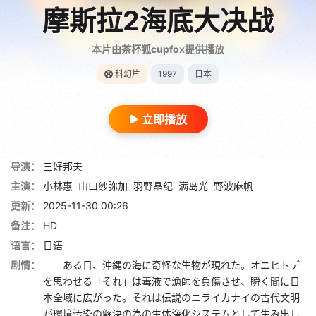
摩斯拉2海底大决战
本片由茶杯狐cupfox提供播放
科幻片
1997
日本
立即播放
导演：
三好邦夫
主演：
小林惠
山口纱弥加
羽野晶纪
满岛光
野波麻帆
更新：
2025-11-30 00:26
备注：
HD
语言：
日语
剧情：
ある日、沖縄の海に奇怪な生物が現れた。オニヒトデ
を思わせる「それ」は毒液で漁師を負傷させ、瞬く間に日
本全域に広がった。それは伝説のニライカナイの古代文明
が環境汚染の解決の為の生体浄化システムとして生み出し