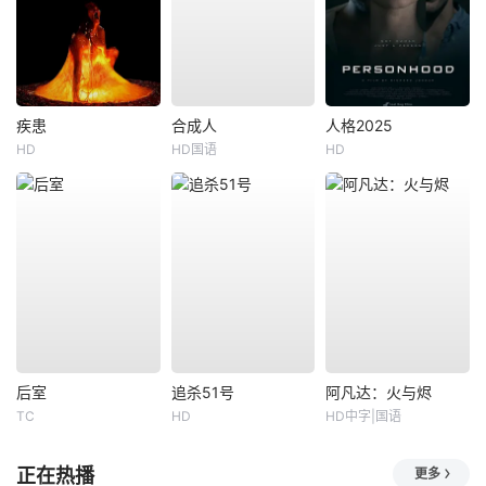
疾患
合成人
人格2025
HD
HD国语
HD
后室
追杀51号
阿凡达：火与烬
TC
HD
HD中字|国语
正在热播
更多