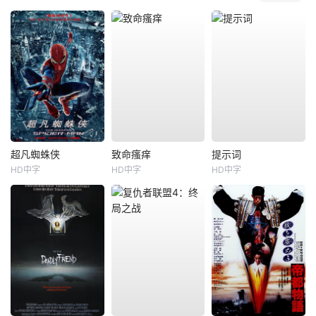
超凡蜘蛛侠
致命瘙痒
提示词
HD中字
HD中字
HD中字