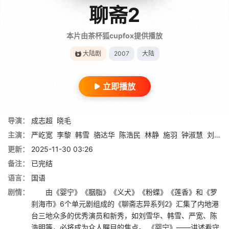
聊斋2
本片由茶杯狐cupfox提供播放
大陆剧
2007
大陆
立即播放
导演：
成志超
晓毛
主演：
严屹宽
李黎
韩雪
骆达华
陈浩民
林静
施羽
钟淑慧
刘品言
更新：
2025-11-30 03:26
备注：
已完结
语言：
国语
剧情：
由《婴宁》《胭脂》《义犬》《粉蝶》《莲香》和《罗
刹海市》6个单元剧组成的《聊斋志异系列2》汇集了内地港
台三地众多的优秀演员和新秀，如刘雪华、韩雪、严宽、陈
浩明等，必将成为众人瞩目的焦点。 《婴宁》——讲述看守