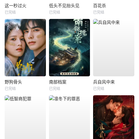
这一秒过火
低头不见抬头见
百花杀
已完结
已完结
已完结
野狗骨头
南部档案
兵自风中来
已完结
已完结
已完结