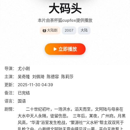
大码头
本片由茶杯狐cupfox提供播放
大陆剧
2007
大陆
立即播放
导演：
尤小刚
主演：
吴奇隆
刘佩琦
陈德容
陈莉莎
更新：
2025-11-30 04:39
备注：
已完结
语言：
国语
剧情：
二十世纪初叶，一场洪水，滔天而至，文阿陆与母亲在
大水中天人永隔，徒留伤悲。 三年后，某夜，广州府。月黑
风高，“华清”浴室发生枪战，“聚源社”“义水轩”帮主双双死于
乱枪之中。小裁缝文阿陆无意中撞见这一幕，平白无故惹上