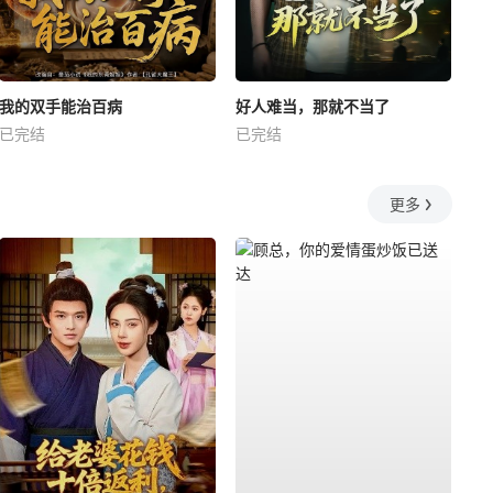
我的双手能治百病
好人难当，那就不当了
已完结
已完结
更多