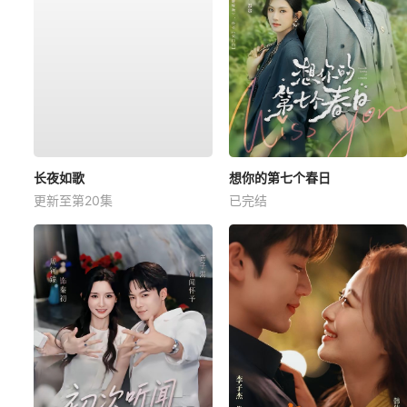
长夜如歌
想你的第七个春日
更新至第20集
已完结