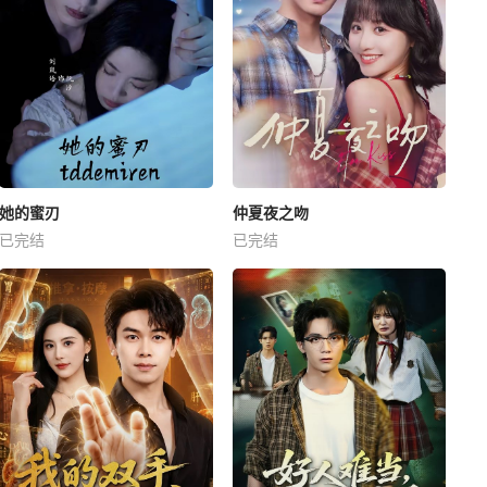
她的蜜刃
仲夏夜之吻
已完结
已完结