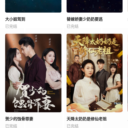
大小姐驾到
替嫁娇妻少奶奶要逃
已完结
已完结
贺少的蚀骨罪妻
天降太奶奶是修仙老祖
已完结
已完结