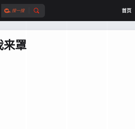
首页
搜一搜
我来罩