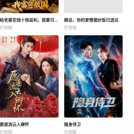
给老婆花钱十倍返利，我富可敌国
顾总，你的爱情蛋炒饭已送达
已完结
已完结
愿逐流云入卿怀
隐身侍卫
已完结
已完结