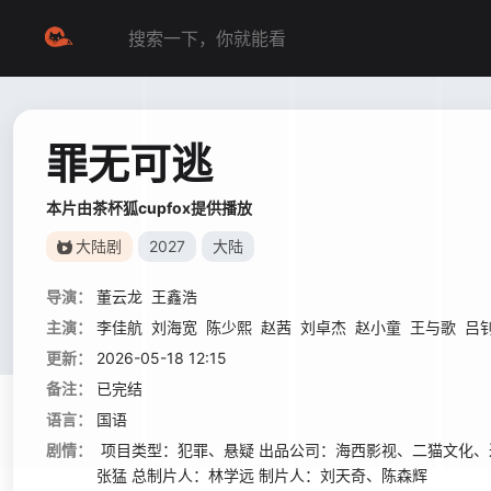
罪无可逃
本片由茶杯狐cupfox提供播放
大陆剧
2027
大陆
导演：
董云龙
王鑫浩
主演：
李佳航
刘海宽
陈少熙
赵茜
刘卓杰
赵小童
王与歌
吕
更新：
2026-05-18 12:15
备注：
已完结
语言：
国语
剧情：
项目类型：犯罪、悬疑 出品公司：海西影视、二猫文化、达
张猛 总制片人：林学远 制片人：刘天奇、陈森辉