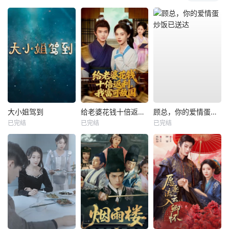
大小姐驾到
给老婆花钱十倍返利，我富可敌国
顾总，你的爱情蛋炒饭已送达
已完结
已完结
已完结