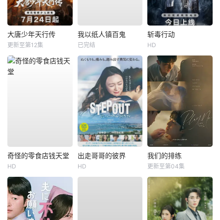
大唐少年天行传
我以纸人镇百鬼
斩毒行动
更新至第12集
已完结
HD
奇怪的零食店钱天堂
出走哥哥的彼界
我们的排练
HD
HD
更新至第04集