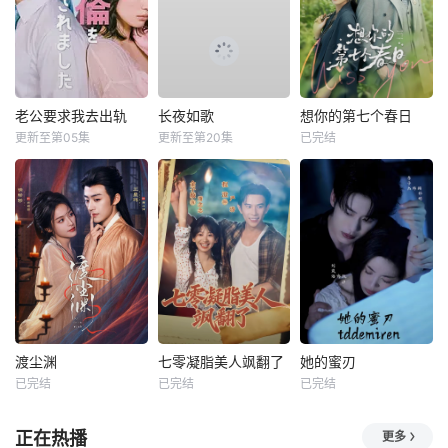
老公要求我去出轨
长夜如歌
想你的第七个春日
更新至第05集
更新至第20集
已完结
渡尘渊
七零凝脂美人飒翻了
她的蜜刃
已完结
已完结
已完结
正在热播
更多