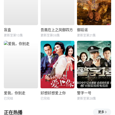
盲盒
吾凰在上之凤御四方
御廷谣
更新至第13集
更新至第08集
更新至第21集
爱我，你别走
好想好想爱上你
警字一号
已完结
已完结
更新至第28集
正在热播
更多