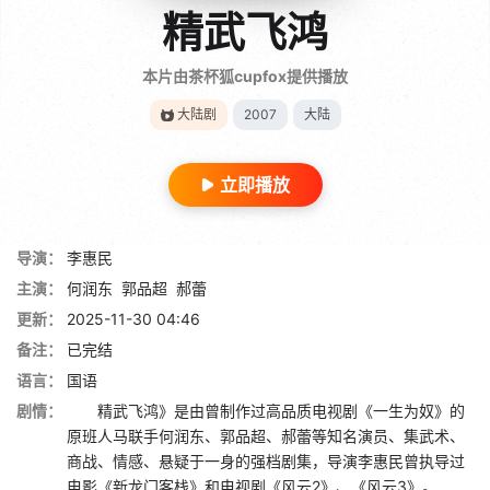
精武飞鸿
本片由茶杯狐cupfox提供播放
大陆剧
2007
大陆
立即播放
导演：
李惠民
主演：
何润东
郭品超
郝蕾
更新：
2025-11-30 04:46
备注：
已完结
语言：
国语
剧情：
精武飞鸿》是由曾制作过高品质电视剧《一生为奴》的
原班人马联手何润东、郭品超、郝蕾等知名演员、集武术、
商战、情感、悬疑于一身的强档剧集，导演李惠民曾执导过
电影《新龙门客栈》和电视剧《风云2》、《风云3》。