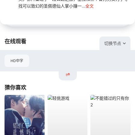
找可以致幻的圣佩德仙人掌小赚一...
全文
在线观看
切换节点
HD中字
猜你喜欢