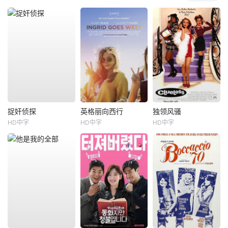
捉奸侦探
英格丽向西行
独领风骚
HD中字
HD中字
HD中字