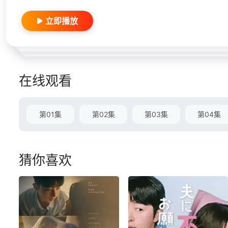
立即播放
在线观看
第01集
第02集
第03集
第04集
猜你喜欢