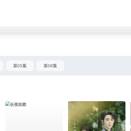
第05集
第06集