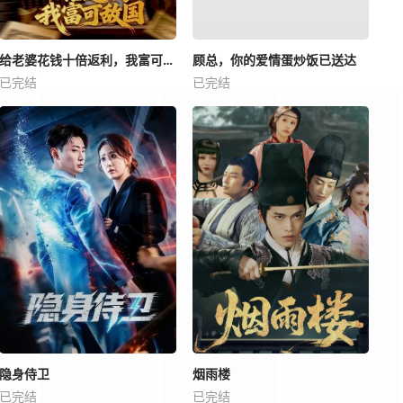
给老婆花钱十倍返利，我富可敌国
顾总，你的爱情蛋炒饭已送达
已完结
已完结
隐身侍卫
烟雨楼
已完结
已完结