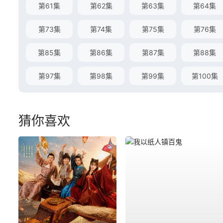
第61集
第62集
第63集
第64集
第73集
第74集
第75集
第76集
第85集
第86集
第87集
第88集
第97集
第98集
第99集
第100集
猜你喜欢