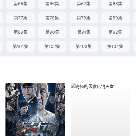
第65集
第66集
第67集
第68集
第77集
第78集
第79集
第80集
第89集
第90集
第91集
第92集
第101集
第102集
第103集
第104集