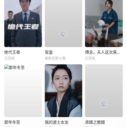
绝代王者
盲盒
傅总，夫人这次真的死了
已完结
更新至第10集
已完结
那年冬至
我的道士女友
贤婿之憨婿