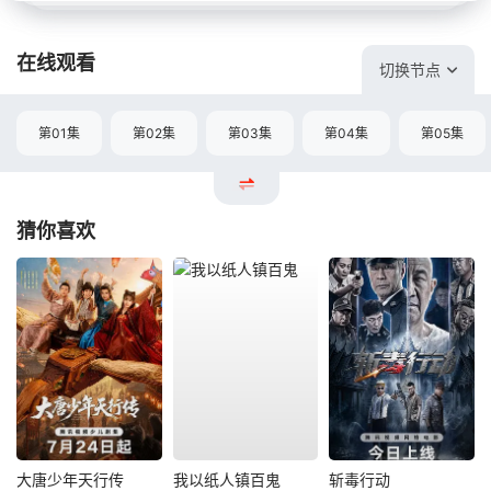
在线观看
切换节点
第01集
第02集
第03集
第04集
第05集
猜你喜欢
大唐少年天行传
我以纸人镇百鬼
斩毒行动