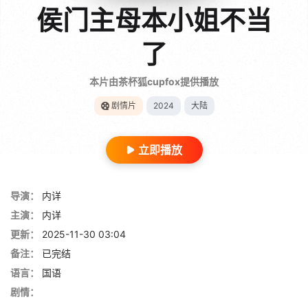
侯门主母本小姐不当
了
本片由茶杯狐cupfox提供播放
剧情片
2024
大陆
立即播放
导演：
内详
主演：
内详
更新：
2025-11-30 03:04
备注：
已完结
语言：
国语
剧情：