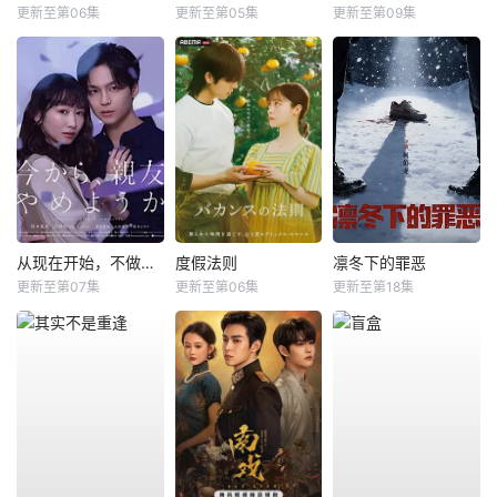
更新至第06集
更新至第05集
更新至第09集
从现在开始，不做朋友了吧。
度假法则
凛冬下的罪恶
更新至第07集
更新至第06集
更新至第18集