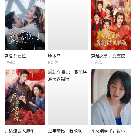
盛夏芬德拉
啄木鸟
穿越女尊，靠震惊系统躺赢
已完结
HD中字
已完结
愿逐流云入卿怀
过年攀比，我能联通冥界银行
季总别虐了，舒小姐已嫁人