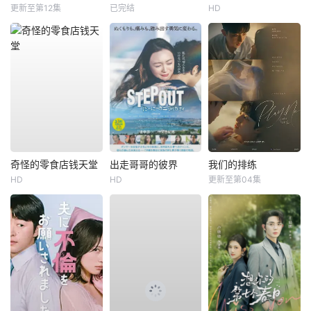
更新至第12集
已完结
HD
奇怪的零食店钱天堂
出走哥哥的彼界
我们的排练
HD
HD
更新至第04集