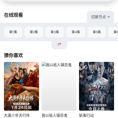
在线观看
切换节点
第1集
第2集
第3集
第4集
第5集
第
猜你喜欢
大唐少年天行传
我以纸人镇百鬼
斩毒行动