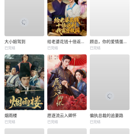
大小姐驾到
给老婆花钱十倍返利，我富可敌国
顾总，你的爱情蛋炒饭已送达
已完结
已完结
已完结
烟雨楼
愿逐流云入卿怀
偏执总裁的追妻路
已完结
已完结
已完结