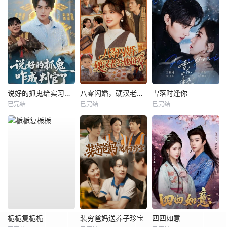
说好的抓鬼给实习证明，咋成判官了
八零闪婚，硬汉老公他超爱
雪落时逢你
已完结
已完结
已完结
栀栀复栀栀
装穷爸妈送养子珍宝
四四如意