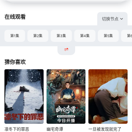
在线观看
切换节点
第1集
第2集
第3集
第4集
第5集
第
猜你喜欢
凛冬下的罪恶
幽宅奇谭
一旦被发现就完了