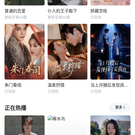
普通的恋爱
仆人的王子殿下
娇藏京枝
更新至第06集
更新至第06集
已完结
朱门春闺
温柔狩猎
当上月嫂后发现孩子是我的
已完结
已完结
已完结
正在热播
更多