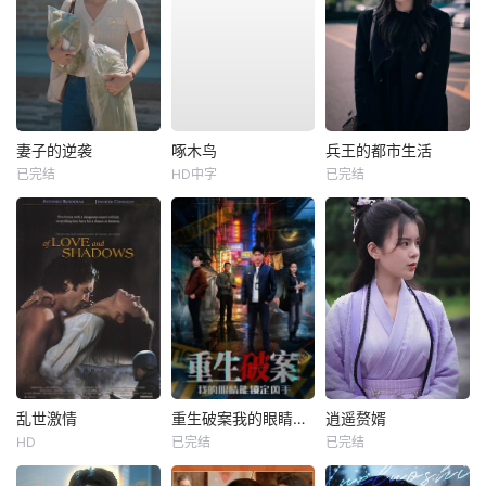
妻子的逆袭
啄木鸟
兵王的都市生活
已完结
HD中字
已完结
乱世激情
重生破案我的眼睛能锁定凶手
逍遥赘婿
HD
已完结
已完结