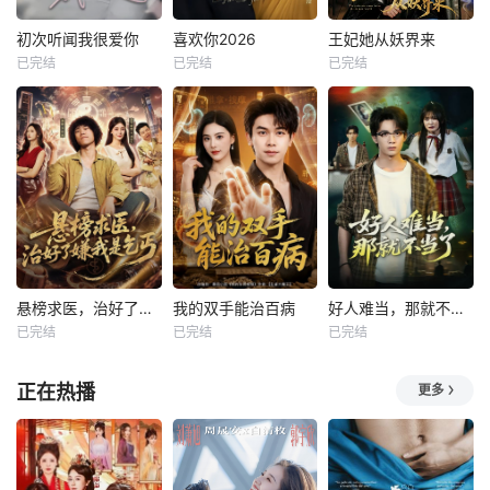
初次听闻我很爱你
喜欢你2026
王妃她从妖界来
已完结
已完结
已完结
悬榜求医，治好了嫌我是乞丐
我的双手能治百病
好人难当，那就不当了
已完结
已完结
已完结
正在热播
更多