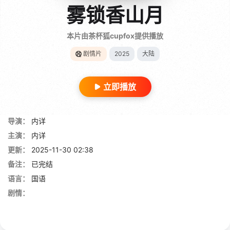
雾锁香山月
本片由茶杯狐cupfox提供播放
剧情片
2025
大陆
立即播放
导演：
内详
主演：
内详
更新：
2025-11-30 02:38
备注：
已完结
语言：
国语
剧情：