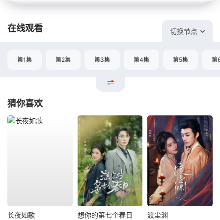
在线观看
切换节点
第1集
第2集
第3集
第4集
第5集
第
猜你喜欢
长夜如歌
想你的第七个春日
渡尘渊