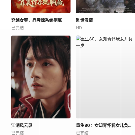
穿越女尊，靠震惊系统躺赢
乱世激情
已完结
HD
江湖风云录
重生80：女知青怀我女儿负一岁
已完结
已完结