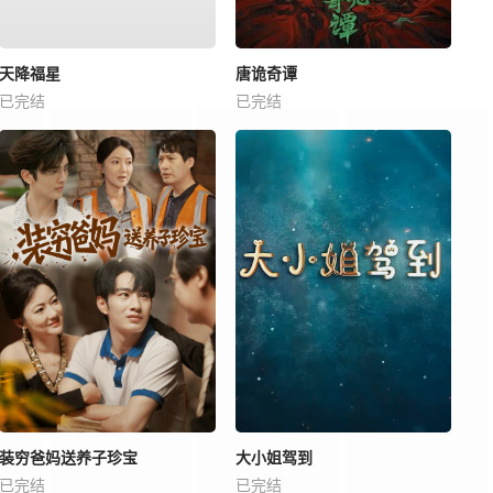
天降福星
唐诡奇谭
已完结
已完结
装穷爸妈送养子珍宝
大小姐驾到
已完结
已完结