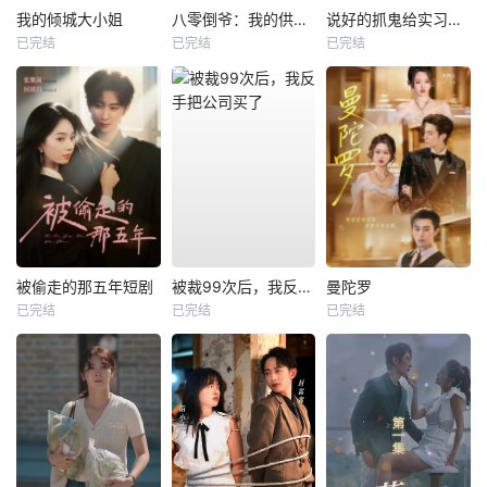
我的倾城大小姐
八零倒爷：我的供销社能跨时空
说好的抓鬼给实习证明，咋成判官了
已完结
已完结
已完结
被偷走的那五年短剧
被裁99次后，我反手把公司买了
曼陀罗
已完结
已完结
已完结