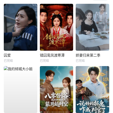
囚爱
错囚鸾凤渡寒潭
娇妻归来第二季
已完结
已完结
已完结