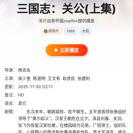
三国志：关公(上集)
本片由茶杯狐cupfox提供播放
剧情片
1989
大陆
立即播放
导演：
杨吉友
主演：
侯少奎
陈道明
王文有
赵彦民
张建利
更新：
2025-11-30 02:11
备注：
HD
语言：
其它
剧情：
东汉末年，朝政腐败、民不聊生。太平道首领张角组织
领导了"黄巾起义"。汉家王朝危在旦夕。涿县刘备、关羽、
张飞为恢复汉室杜稷，在楼园结为兄弟，广招贤士，组织队
伍。心怀野心的西凉刺史董卓乘机作乱，率大军进京，将吕