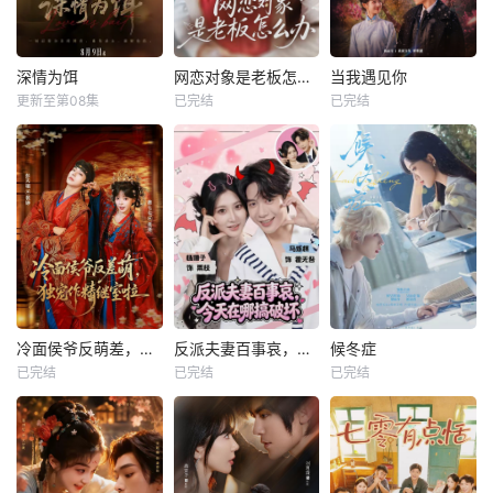
深情为饵
网恋对象是老板怎么办
当我遇见你
更新至第08集
已完结
已完结
冷面侯爷反萌差，独宠作精继室啦
反派夫妻百事哀，今天在哪搞破坏
候冬症
已完结
已完结
已完结