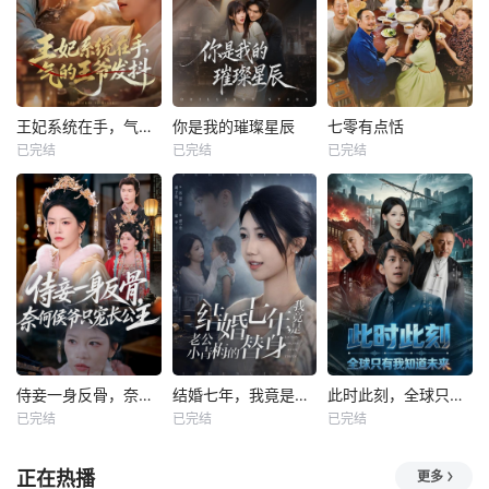
王妃系统在手，气的王爷发抖
你是我的璀璨星辰
七零有点恬
已完结
已完结
已完结
侍妾一身反骨，奈何侯爷只宠长公主
结婚七年，我竟是老公小青梅的替身
此时此刻，全球只有我知道未来
已完结
已完结
已完结
正在热播
更多