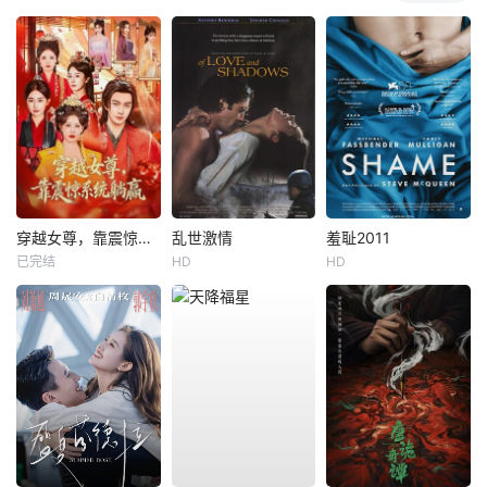
穿越女尊，靠震惊系统躺赢
乱世激情
羞耻2011
已完结
HD
HD