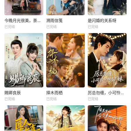
今晚月光很美，茶香四溢
溯雨信笺
是闪婚的关系呀
已完结
已完结
已完结
赐卿良辰
择木而栖
厉总勿缠，小可怜只想当厂妹
已完结
已完结
已完结