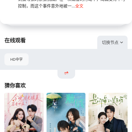
控制，而这个事件意外地被一...
全文
在线观看
切换节点
HD中字
猜你喜欢