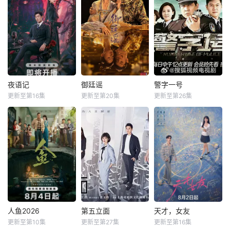
夜语记
御廷谣
警字一号
更新至第16集
更新至第20集
更新至第26集
人鱼2026
第五立面
天才，女友
更新至第10集
更新至第27集
更新至第16集