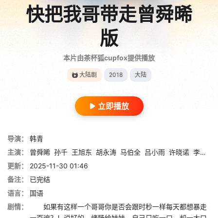
快把我哥带走曾舜晞
版
本片由茶杯狐cupfox提供播放
大陆剧
2018
大陆
立即播放
导演：
韩青
主演：
曾舜晞
孙千
王旭东
胡永涛
马伯全
吕小雨
许晓诺
李梦露
更新：
2025-11-30 01:46
备注：
已完结
语言：
国语
剧情：
如果有这样一个哥哥你是否会跟时秒一样每天都想暴走
一百遍？！说好的，烤肠给妹妹，自己只吃一口，却一大口