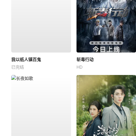
我以纸人镇百鬼
斩毒行动
已完结
HD