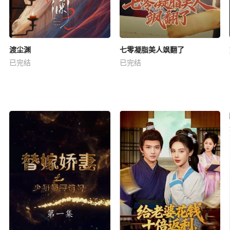
渡尘渊
七零凝脂美人飒翻了
已完结
已完结