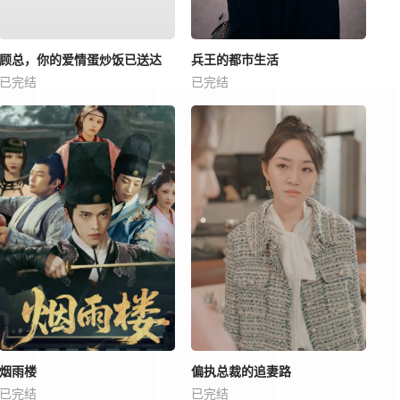
顾总，你的爱情蛋炒饭已送达
兵王的都市生活
已完结
已完结
烟雨楼
偏执总裁的追妻路
已完结
已完结