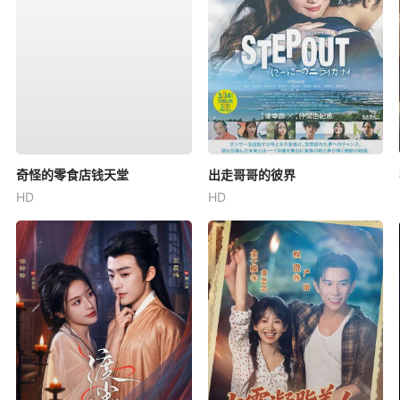
奇怪的零食店钱天堂
出走哥哥的彼界
HD
HD