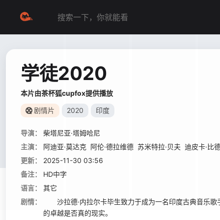
学徒2020
本片由茶杯狐cupfox提供播放
剧情片
2020
印度
导演：
柴塔尼亚·塔姆哈尼
主演：
阿迪亚·莫达克
阿伦·德拉维德
苏米特拉·贝夫
迪皮卡·比德
更新：
2025-11-30 03:56
备注：
HD中字
语言：
其它
剧情：
沙拉德·内拉尔卡毕生致力于成为一名印度古典音乐歌手
的卓越是否真的现实。