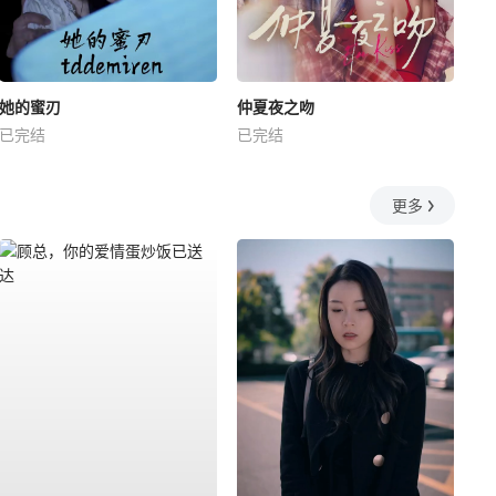
她的蜜刃
仲夏夜之吻
已完结
已完结
更多