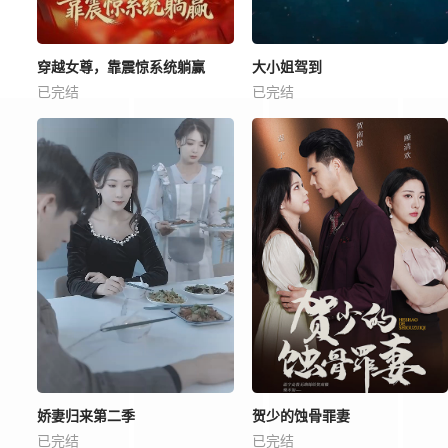
穿越女尊，靠震惊系统躺赢
大小姐驾到
已完结
已完结
娇妻归来第二季
贺少的蚀骨罪妻
已完结
已完结