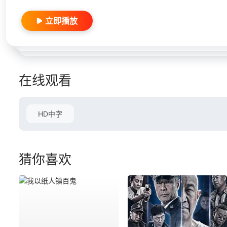
立即播放
在线观看
HD中字
猜你喜欢