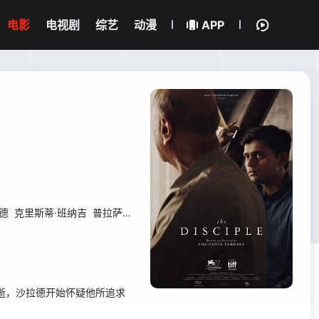
电影
电视剧
综艺
动漫
APP
德
克里斯蒂·班纳吉
普拉萨德·瓦纳斯
阿什维尼·库尔卡尼
逝，沙拉德开始怀疑他所追求