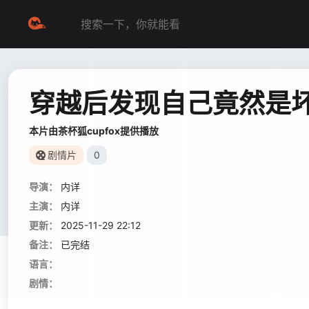
穿越后发现自己竟然是
本片由茶杯狐cupfox提供播放
剧情片
0
导演：
内详
主演：
内详
更新：
2025-11-29 22:12
备注：
已完结
语言：
剧情：