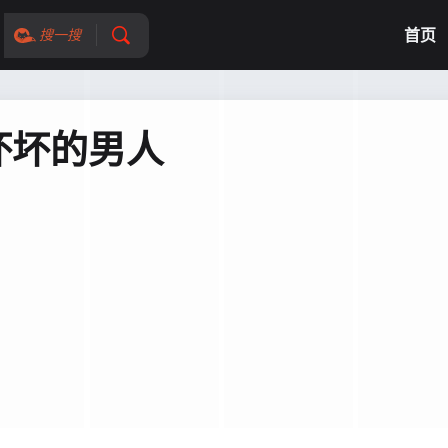
首页
搜一搜
坏坏的男人